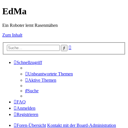
EdMa
Ein Roboter lernt Rasenmähen
Zum Inhalt
Erweiterte
Suche
Suche
Schnellzugriff
Unbeantwortete Themen
Aktive Themen
Suche
FAQ
Anmelden
Registrieren
Foren-Übersicht
Kontakt mit der Board-Administration