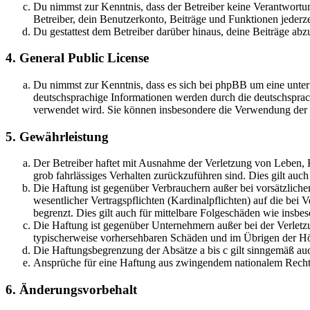
Du nimmst zur Kenntnis, dass der Betreiber keine Verantwortung 
Betreiber, dein Benutzerkonto, Beiträge und Funktionen jederze
Du gestattest dem Betreiber darüber hinaus, deine Beiträge abz
4. General Public License
Du nimmst zur Kenntnis, dass es sich bei phpBB um eine unter
deutschsprachige Informationen werden durch die deutschsprac
verwendet wird. Sie können insbesondere die Verwendung der S
5. Gewährleistung
Der Betreiber haftet mit Ausnahme der Verletzung von Leben, Kö
grob fahrlässiges Verhalten zurückzuführen sind. Dies gilt au
Die Haftung ist gegenüber Verbrauchern außer bei vorsätzlich
wesentlicher Vertragspflichten (Kardinalpflichten) auf die be
begrenzt. Dies gilt auch für mittelbare Folgeschäden wie ins
Die Haftung ist gegenüber Unternehmern außer bei der Verletzu
typischerweise vorhersehbaren Schäden und im Übrigen der Höh
Die Haftungsbegrenzung der Absätze a bis c gilt sinngemäß auc
Ansprüche für eine Haftung aus zwingendem nationalem Recht 
6. Änderungsvorbehalt