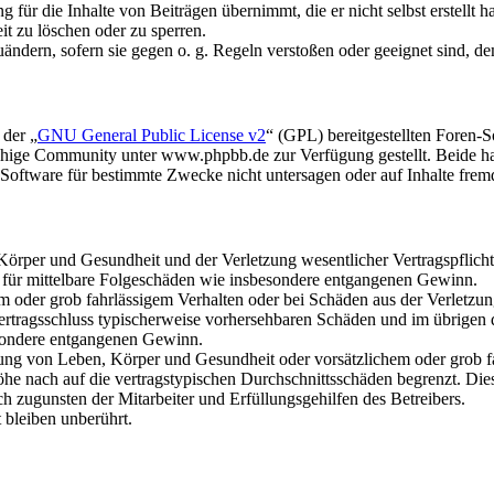
für die Inhalte von Beiträgen übernimmt, die er nicht selbst erstellt 
it zu löschen oder zu sperren.
uändern, sofern sie gegen o. g. Regeln verstoßen oder geeignet sind, 
 der „
GNU General Public License v2
“ (GPL) bereitgestellten Foren
hige Community unter www.phpbb.de zur Verfügung gestellt. Beide hab
oftware für bestimmte Zwecke nicht untersagen oder auf Inhalte frem
rper und Gesundheit und der Verletzung wesentlicher Vertragspflichten
ch für mittelbare Folgeschäden wie insbesondere entgangenen Gewinn.
em oder grob fahrlässigem Verhalten oder bei Schäden aus der Verletz
i Vertragsschluss typischerweise vorhersehbaren Schäden und im übrigen
besondere entgangenen Gewinn.
ng von Leben, Körper und Gesundheit oder vorsätzlichem oder grob fah
e nach auf die vertragstypischen Durchschnittsschäden begrenzt. Dies
h zugunsten der Mitarbeiter und Erfüllungsgehilfen des Betreibers.
bleiben unberührt.